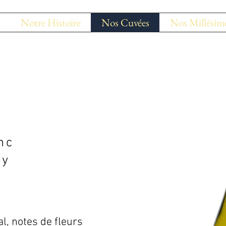
Notre Histoire
Nos Cuvées
Nos Millésim
nc
oy
l, notes de fleurs