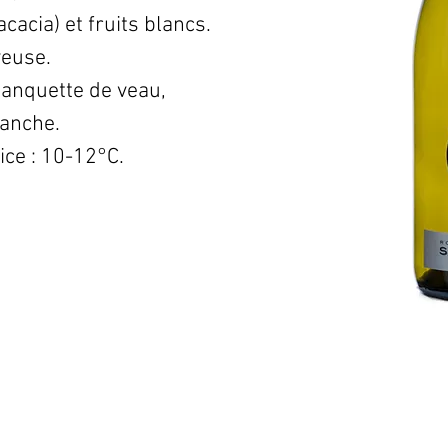
cacia) et fruits blancs.
yeuse.
lanquette de veau,
lanche.
ce : 10-12°C.