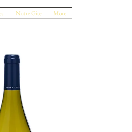
es
Notre Gîte
More